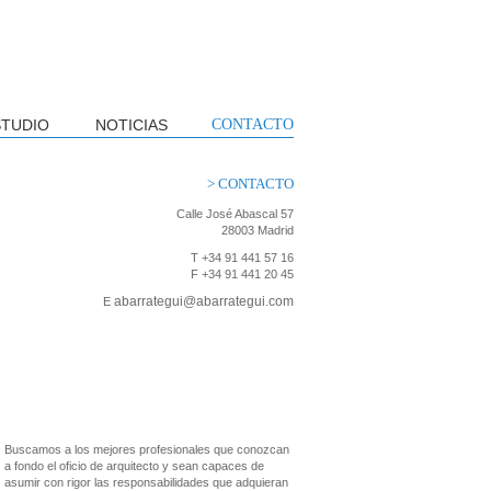
STUDIO
NOTICIAS
CONTACTO
> CONTACTO
Calle José Abascal 57
28003 Madrid
T +34 91 441 57 16
F +34 91 441 20 45
abarrategui@abarrategui.com
E
Buscamos a los mejores profesionales que conozcan
a fondo el oficio de arquitecto y sean capaces de
asumir con rigor las responsabilidades que adquieran