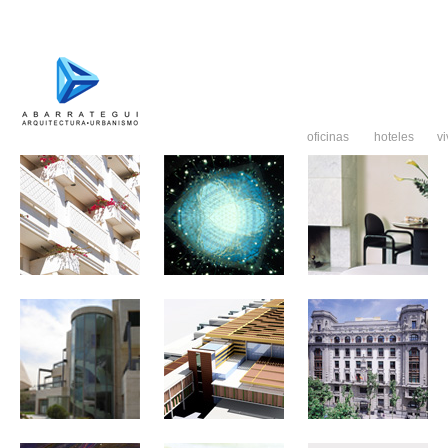
oficinas
hoteles
v