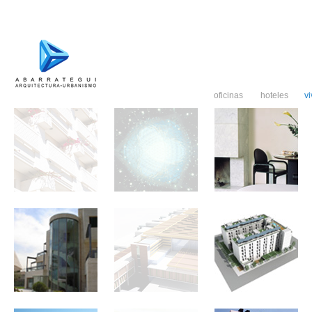
oficinas
hoteles
v