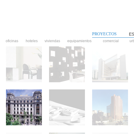
PROYECTOS
E
oficinas
hoteles
viviendas
equipamientos
comercial
ur