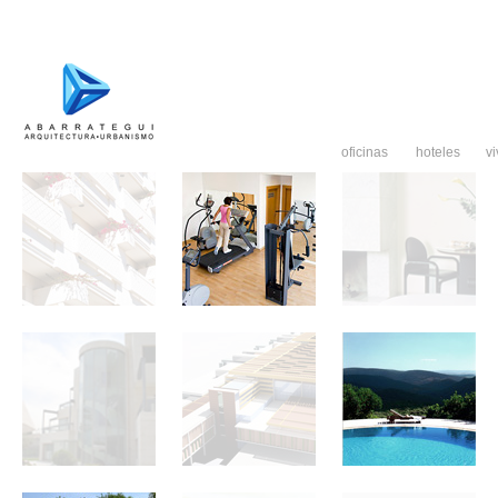
oficinas
hoteles
v