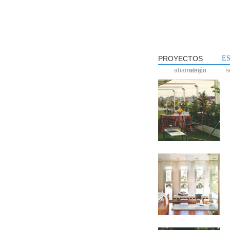
PROYECTOS
E
ramón abarrategui
s